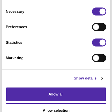
de activiteiten en supply chain van uw bedrijf
Consent
optimaliseren. Dit kan gepaard gaan met het consolideren
Necessary
Selection
van productie- en distributiefaciliteiten, het diversifiëren
van leveranciers, het toepassen van nieuwe
technologieën, het verhuizen naar nieuwe locaties en het
Preferences
implementeren van duurzamere werkwijzen.
In een snel veranderende wereld is het belangrijker dan
Statistics
ooit dat bedrijven hun activiteiten en supply chains onder
de loep nemen om er zeker van te zijn voorbereid te zijn
Marketing
op de toekomst. Door deze belangrijke trends te
omarmen en effectieve footprint strategieën te
ontwikkelen, kunt u de agility, resilience en
winstgevendheid van uw bedrijf verbeteren.
Show details
Allow all
Carlo Peters
Allow selection