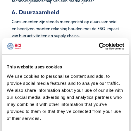
technologielandschap van een merkeigenaar.
6. Duurzaamheid
Consumenten zijn steeds meer gericht op duurzaamheid
en bedrijven moeten rekening houden met de ESG-impact
van hun activiteiten en supply chains.
7. Productie- en distributienetwerk
Bedrijven over de hele wereld herzien hun productie- en
distributienetwerken als een belangrijke stimulans voor
This website uses cookies
het verbeteren van de efficiëntie, het verlagen van de
We use cookies to personalise content and ads, to
kosten en het vergroten van de flexibiliteit. Een andere
provide social media features and to analyse our traffic.
drijfveer voor bedrijven om hun productievoetafdruk te
We also share information about your use of our site with
herzien is de druk op de beschikbaarheid van
our social media, advertising and analytics partners who
arbeidskrachten (kwantiteit en kwaliteit) op veel locaties
may combine it with other information that you’ve
over de hele wereld.
provided to them or that they’ve collected from your use
Om deze trends aan te pakken, moet u effectieve
of their services.
footprint strategieën ontwikkelen en implementeren, die