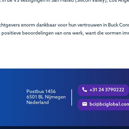
t in de VS vestigingen in San Mateo (Silicon Valley), Los Ange
chtgevers enorm dankbaar voor hun vertrouwen in Buck Cons
un positieve beoordelingen van ons werk, want die vormen im
+31 24 3790222
Postbus 1456
6501 BL Nijmegen
Nederland
bci@bciglobal.co