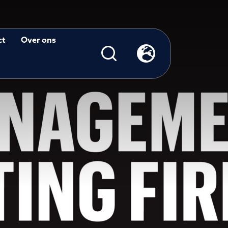
ct
Over ons