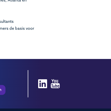
les, Atlanta en
ultants
mers de basis voor
m