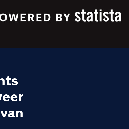
nts
weer
 van